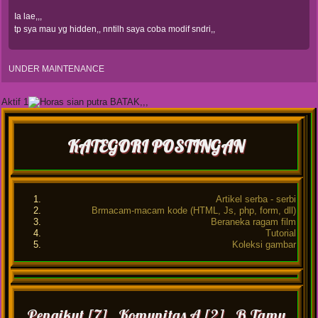
Ia lae,,,
tp sya mau yg hidden,, nntilh saya coba modif sndri,,
UNDER MAINTENANCE
Aktif 1
KATEGORI POSTINGAN
Artikel serba - serbi
Brmacam-macam kode (HTML, Js, php, form, dll)
Beraneka ragam film
Tutorial
Koleksi gambar
Pengikut [7] Komunitas A [2] B Tamu