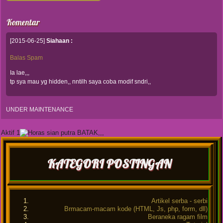
Komentar
[2015-06-25]
Siahaan :
Balas
Spam
Ia lae,,,
tp sya mau yg hidden,, nntilh saya coba modif sndri,,
UNDER MAINTENANCE
Aktif 1
KATEGORI POSTINGAN
Artikel serba - serbi
Brmacam-macam kode (HTML, Js, php, form, dll)
Beraneka ragam film