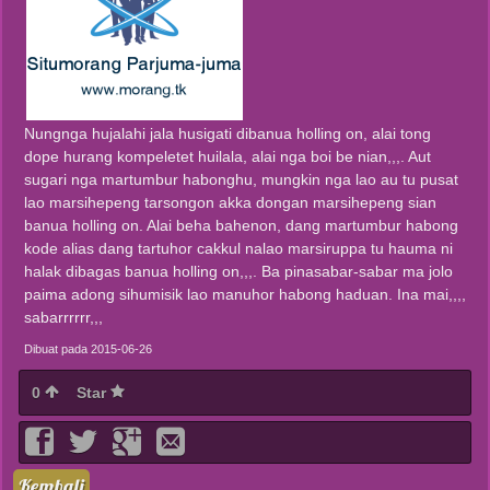
Nungnga hujalahi jala husigati dibanua holling on, alai tong
dope hurang kompeletet huilala, alai nga boi be nian,,,. Aut
sugari nga martumbur habonghu, mungkin nga lao au tu pusat
lao marsihepeng tarsongon akka dongan marsihepeng sian
banua holling on. Alai beha bahenon, dang martumbur habong
kode alias dang tartuhor cakkul nalao marsiruppa tu hauma ni
halak dibagas banua holling on,,,. Ba pinasabar-sabar ma jolo
paima adong sihumisik lao manuhor habong haduan. Ina mai,,,,
sabarrrrrr,,,
Dibuat pada 2015-06-26
0
Star
Kembali