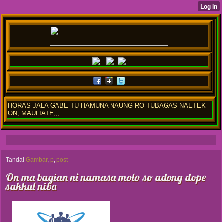
HORAS JALA GABE TU HAMUNA NAUNG RO TUBAGAS NAETEK
ON, MAULIATE,,,.
Tandai
Gambar
,
p
,
post
On ma bagian ni namasa molo so adong dope
sakkul niba