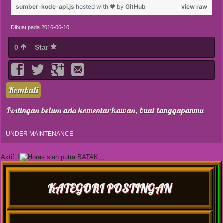
sumber-kode-api.js
hosted with ❤ by
GitHub
view raw
Dibuat pada 2016-06-10
0
Star
Kembali
Postingan belum ada komentar kawan, buat tanggapanmu
UNDER MAINTENANCE
Aktif 1
KATEGORI POSTINGAN