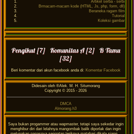
Artikel serba - serbi
Brmacam-macam kode (HTML, Js, php, form, dll)
Beraneka ragam film
Tutorial
Koleksi gambar
Pengikut [7] Komunitas A [2] B Tamu
[32]
Beri komentar dari akun facebook anda di:
Komentar Facebook
Didesain oleh ®Alek. M. H. Situmorang
Copyright © 2015 -
2026
DMCA
Almorang.h3
Saya bukan progammer atau wapmaster, tetapi saya sekedar ingin
menghibur diri dari lelahnya mangombak balik diporlak dan ingin
melupakan panasnya sengatan teriknya matahari dikala siang...