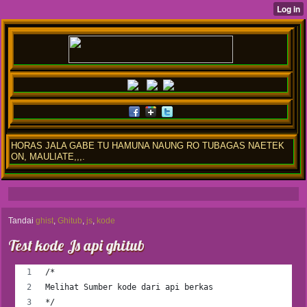
HORAS JALA GABE TU HAMUNA NAUNG RO TUBAGAS NAETEK
ON, MAULIATE,,,.
Tandai
ghist
,
Ghitub
,
js
,
kode
Test kode Js api ghitub
/* 
Melihat Sumber kode dari api berkas 
*/