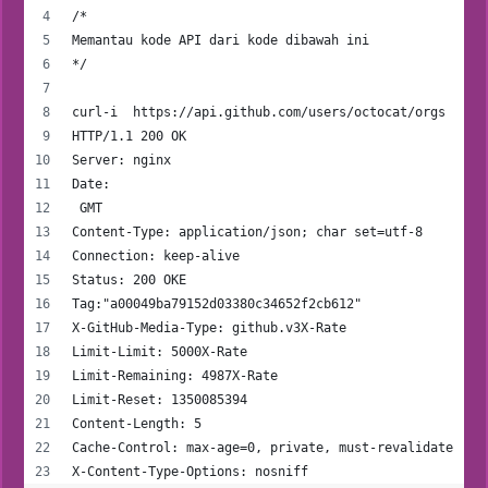
/* 
Memantau kode API dari kode dibawah ini 
*/
curl-i  https://api.github.com/users/octocat/orgs
HTTP/1.1 200 OK
Server: nginx
Date:
 GMT
Content-Type: application/json; char set=utf-8
Connection: keep-alive
Status: 200 OKE
Tag:"a00049ba79152d03380c34652f2cb612"
X-GitHub-Media-Type: github.v3X-Rate
Limit-Limit: 5000X-Rate
Limit-Remaining: 4987X-Rate
Limit-Reset: 1350085394
Content-Length: 5
Cache-Control: max-age=0, private, must-revalidate
X-Content-Type-Options: nosniff