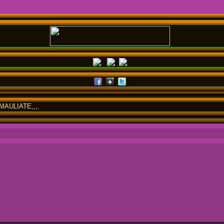
AULIATE,,,.