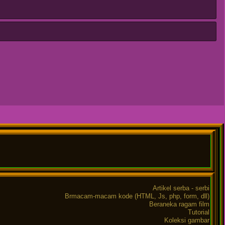
Artikel serba - serbi
Brmacam-macam kode (HTML, Js, php, form, dll)
Beraneka ragam film
Tutorial
Koleksi gambar