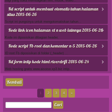
bagi yang suka membagikan film, musik, video...
Kd script untuk membuat otomatis tahun halaman
situs
2015-06-26
Script ini pungsinya untuk mengotomatiskan tahun...
Kode link icon halaman xt n web lainnya
2015-06-26
Kode ini diposisikan dibagian header,
Kode script Fb-root dan komentar n-5
2015-06-26
ID root Fb diposisikan di folder (_header) ...
Kd form intip kode html riverdrift
2015-06-24
Web hosting gratis www.aisoise.xp3.biz intip...
Kembali
1
2
3
4
»