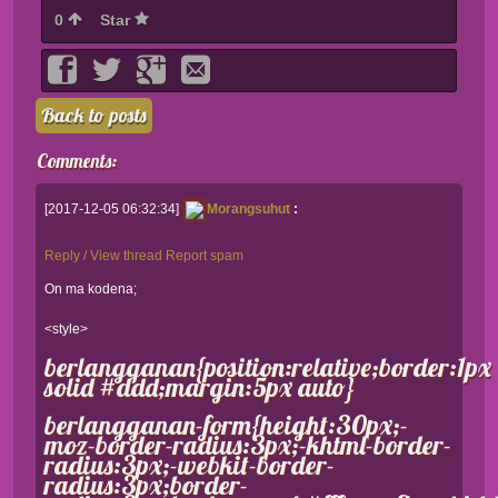
0
Star
Back to posts
Comments:
[2017-12-05 06:32:34]
Morangsuhut
:
Reply / View thread
Report spam
On ma kodena;
<style>
berlangganan{position:relative;border:1px
solid #ddd;margin:5px auto}
berlangganan-form{height:30px;-
moz-border-radius:3px;-khtml-border-
radius:3px;-webkit-border-
radius:3px;border-