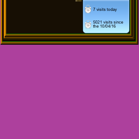
*
***