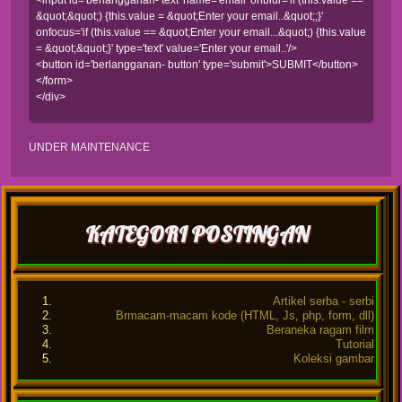
<input id='berlangganan- text' name='email' onblur='if (this.value ==
&quot;&quot;) {this.value = &quot;Enter your email..&quot;;}'
onfocus='if (this.value == &quot;Enter your email...&quot;) {this.value
= &quot;&quot;}' type='text' value='Enter your email..'/>
<button id='berlangganan- button' type='submit'>SUBMIT</button>
</form>
</div>
UNDER MAINTENANCE
KATEGORI POSTINGAN
Artikel serba - serbi
Brmacam-macam kode (HTML, Js, php, form, dll)
Beraneka ragam film
Tutorial
Koleksi gambar