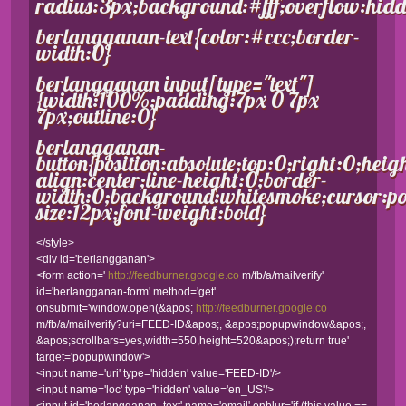
radius:3px;background:#fff;overflow:hid
berlangganan-text{color:#ccc;border-
width:0}
berlangganan input[type="text"]
{width:100%;padding:7px 0 7px
7px;outline:0}
berlangganan-
button{position:absolute;top:0;right:0;hei
align:center;line-height:0;border-
width:0;background:whitesmoke;cursor:poi
size:12px;font-weight:bold}
</style>
<div id='berlangganan'>
<form action='
http://feedburner.google.co
m/fb/a/mailverify'
id='berlangganan-form' method='get'
onsubmit='window.open(&apos;
http://feedburner.google.co
m/fb/a/mailverify?uri=FEED-ID&apos;, &apos;popupwindow&apos;,
&apos;scrollbars=yes,width=550,height=520&apos;);return true'
target='popupwindow'>
<input name='uri' type='hidden' value='FEED-ID'/>
<input name='loc' type='hidden' value='en_US'/>