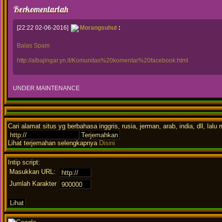
Berkomentarlah
[22:22 02-06-2016]
Morangsuhut
:
Balas
Spam
http://albajingar.yn.lt/Komunitas%20komentar%20facebook.html
UNDER MAINTENANCE
Cari alamat situs yg berbahasa inggris, rusia, jerman, arab, india, dll, la
Lihat terjemahan selengkapnya
Disini
Intip script:
Masukkan URL:
Jumlah Karakter