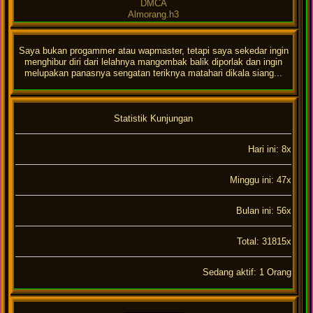
DMCA
Almorang.h3
Saya bukan progammer atau wapmaster, tetapi saya sekedar ingin
menghibur diri dari lelahnya mangombak balik diporlak dan ingin
melupakan panasnya sengatan teriknya matahari dikala siang...
Statistik Kunjungan
Hari ini: 8x
Minggu ini: 47x
Bulan ini: 56x
Total: 31815x
Sedang aktif: 1 Orang