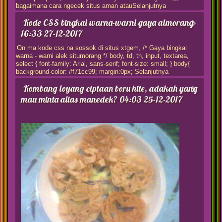
bagaimana cara ngecek situs aman atauSelanjutnya
Kode CSS bingkai warna-warni gaya almorang
16:33 27-12-2017
On ma kode css na sossok di situs xtgem, /* Gaya bingkai
warna - warni alek situmorang */ body, td, th, input, textarea,
select { font-family: Arial, sans-serif; font-size: small; } body{
background-color: #f71cc99; margin:0px; Selanjutnya
Kombang loyang ciptaan boru hite, adakah yang
mau minta alias manedek?
04:03 25-12-2017