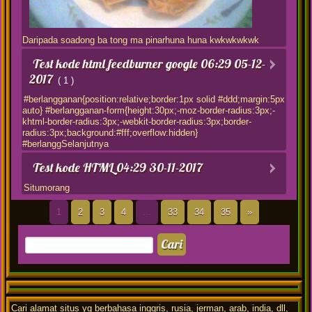
Daripada soadong ba tong ma pinarhuna huna kwkwkwkwk
Test kode html feedburner google
06:29 05-12-
2017
( 1 )
#berlangganan{position:relative;border:1px solid #ddd;margin:5px
auto} #berlangganan-form{height:30px;-moz-border-radius:3px;-
khtml-border-radius:3px;-webkit-border-radius:3px;border-
radius:3px;background:#fff;overflow:hidden}
#berlanggSelanjutnya
Test kode HTML
04:29 30-11-2017
Situmorang
1
2
3
4
...
33
34
35
»
Cari alamat situs yg berbahasa inggris, rusia, jerman, arab, india, dll,