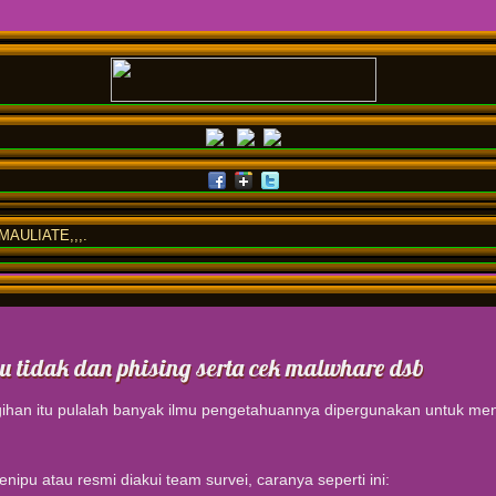
AULIATE,,,.
u tidak dan phising serta cek malwhare dsb
han itu pulalah banyak ilmu pengetahuannya dipergunakan untuk menip
ipu atau resmi diakui team survei, caranya seperti ini: