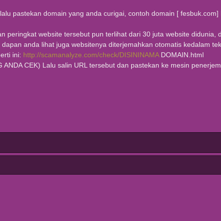
lalu pastekan domain yang anda curigai, contoh domain [ fesbuk.com] la
an peringkat website tersebut pun terlihat dari 30 juta website diduni
 dapan anda lihat juga websitenya diterjemahkan otomatis kedalam te
rti ini:
http://scamanalyze.com/check/DISININAMA
DOMAIN.html
CEK) Lalu salin URL tersebut dan pastekan ke mesin penerjemah g