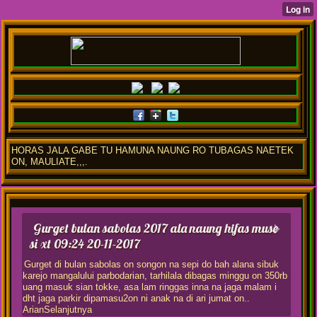
HORAS JALA GABE TU HAMUNA NAUNG RO TUBAGAS NAETEK
ON, MAULIATE,,,.
Gurget bulan sabolas 2017 ala naung hifas muse
si xt
09:24 20-11-2017
Gurget di bulan sabolas on songon na sepi do bah alana sibuk
karejo mangalului parbodarian, tarhilala dibagas minggu on 350rb
uang masuk sian tokke, asa lam ringgas inna na jaga malam i
dht jaga parkir dipamasu2on ni anak na di ari jumat on..
ArianSelanjutnya