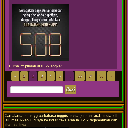
Cuma 2x pindah atau 2x angkat
«
1
2
3
4
5
...
33
34
35
»
Cari alamat situs yg berbahasa inggris, rusia, jerman, arab, india, dll,
lalu masukkan URLnya ke kotak teks area lalu klik terjemahkan dan
lihat hasilnya.